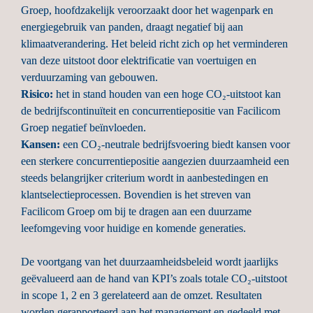
Groep, hoofdzakelijk veroorzaakt door het wagenpark en 
energiegebruik van panden, draagt negatief bij aan 
klimaatverandering. Het beleid richt zich op het verminderen 
van deze uitstoot door elektrificatie van voertuigen en 
Risico: 
het in stand houden van een hoge CO₂-uitstoot kan 
de bedrijfscontinuïteit en concurrentiepositie van Facilicom 
Kansen: 
een CO₂-neutrale bedrijfsvoering biedt kansen voor 
een sterkere concurrentiepositie aangezien duurzaamheid een 
steeds belangrijker criterium wordt in aanbestedingen en 
klantselectieprocessen. Bovendien is het streven van 
Facilicom Groep om bij te dragen aan een duurzame 
leefomgeving voor huidige en komende generaties.

De voortgang van het duurzaamheidsbeleid wordt jaarlijks 
geëvalueerd aan de hand van KPI’s zoals tota
le CO₂-uitstoot 
in scope 1, 2 en 3 gerelateerd aan de omzet. Resultaten 
worden gerapporteerd aan het management en gedeeld met 