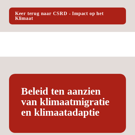
Keer terug naar CSRD - Impact op het 
Klimaat
Beleid ten aanzien 
van klimaat­migratie 
en klimaat­adaptie