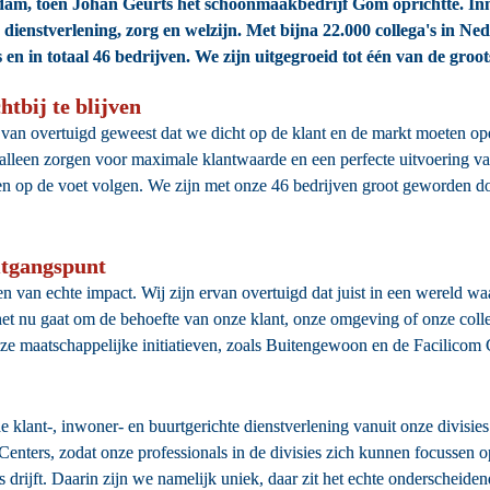
am, toen Johan Geurts het schoonmaakbedrijf Gom oprichtte. Inmid
e dienstverlening, zorg en welzijn. Met bijna 22.000 collega's in Ne
es en in totaal 46 bedrijven. We zijn uitgegroeid tot één van de gr
tbij te blijven
jd van overtuigd geweest dat we dicht op de klant en de markt moeten o
 alleen zorgen voor maximale klantwaarde en een perfecte uitvoering v
 op de voet volgen. We zijn met onze 46 bedrijven groot geworden door ‘
itgangspunt
n van echte impact. Wij zijn ervan overtuigd dat juist in een wereld waar
het nu gaat om de behoefte van onze klant, onze omgeving of onze collega
 onze maatschappelijke initiatieven, zoals Buitengewoon en de Facilico
e klant-, inwoner- en buurtgerichte dienstverlening vanuit onze divisie
nters, zodat onze professionals in de divisies zich kunnen focussen op d
s drijft. Daarin zijn we namelijk uniek, daar zit het echte onderscheide