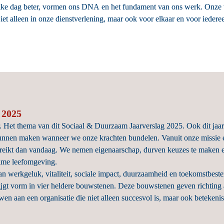
ke dag beter, vormen ons DNA en het fundament van ons werk. Onze w
Niet alleen in onze dienstverlening, maar ook voor elkaar en voor iedere
 2025
 Het thema van dit Sociaal & Duurzaam Jaarverslag 2025. Ook dit jaar
 kunnen maken wanneer we onze krachten bundelen. Vanuit onze missie
 reikt dan vandaag. We nemen eigenaarschap, durven keuzes te maken en 
ame leefomgeving. 

werkgeluk, vitaliteit, sociale impact, duurzaamheid en toekomstbest
ijgt vorm in vier heldere bouwstenen. Deze bouwstenen geven richting aa
wen aan een organisatie die niet alleen succesvol is, maar ook betekenis