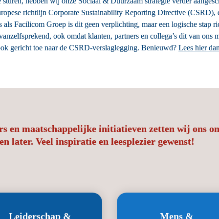
 sturen, hebben wij onze Sociaal & Duurzaam strategie verder aangesche
opese richtlijn Corporate Sustainability Reporting Directive (CSRD), 
ls Facilicom Groep is dit geen verplichting, maar een logische stap ric
 vanzelfsprekend, ook omdat klanten, partners en collega’s dit van ons
er ook gericht toe naar de CSRD-verslaglegging. Benieuwd? 
Lees hier dan
s en maatschappelijke initiatieven zetten wij ons o
 later. Veel inspiratie en leesplezier gewenst!
Leiderschap & 
Mens & 