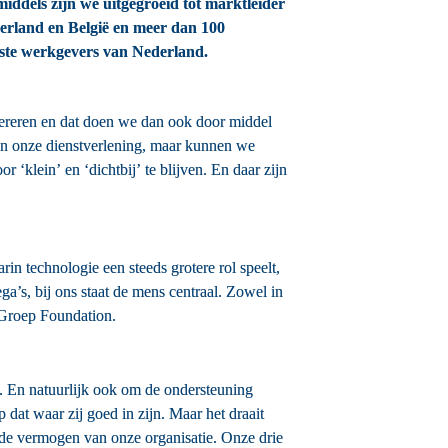
dels zijn we uitgegroeid tot marktleider 
derland en België en meer dan 100 
ootste werkgevers van Nederland.
pereren en dat doen we dan ook door middel 
an onze dienstverlening, maar kunnen we 
klein’ en ‘dichtbij’ te blijven. En daar zijn 
in technologie een steeds grotere rol speelt, 
’s, bij ons staat de mens centraal. Zowel in 
m Groep Foundation.
s. En natuurlijk ook om de ondersteuning 
at waar zij goed in zijn. Maar het draait 
nde vermogen van onze organisatie. Onze drie 